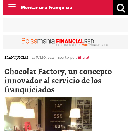
Toggle
Montar una Franquicia
navigation
FRANQUICIAS
|
27 JULIO, 2011
-
Escrito por:
Bharat
Chocolat Factory, un concepto
innovador al servicio de los
franquiciados