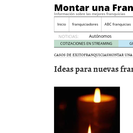
Montar una Fran
Información sobre las mejores franquicias
Inicio
franquiciadores
ABC franquicias
Autónomos
NOTICIAS:
y baja
COTIZACIONES EN STREAMING
G
laboral
29 julio
CASOS DE EXITO
FRANQUICIAS
MONTAR UNA
2014
Ideas para nuevas fra
¿Quieres ser emprendedo
tener
4 julio 2014
¿Está tu negocio listo p
Eureka Vending: una opc
Como crear un esquema