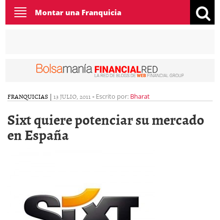
Toggle
Montar una Franquicia
navigation
FRANQUICIAS
|
13 JULIO, 2011
-
Escrito por:
Bharat
Sixt quiere potenciar su mercado
en España