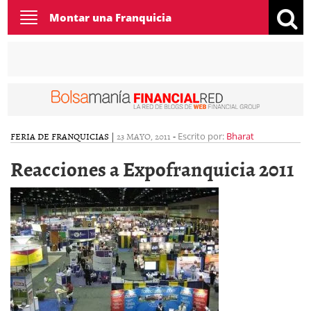
Toggle
Montar una Franquicia
navigation
FERIA DE FRANQUICIAS
|
23 MAYO, 2011
-
Escrito por:
Bharat
Reacciones a Expofranquicia 2011