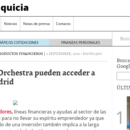
quicia
Noticias
Notas de prensa
Contacto
Busca
RÁFICOS COTIZACIONES
FINANZAS PERSONALES
RODUCTOS FINANCIEROS
|
2 SEPTIEMBRE, 2010
-
Escrito por:
Busca
r? Esto es lo que cuesta y las ayudas que puedes
Goog
Orchestra pueden acceder a
ara franquiciarse?
6 junio 2014
drid
ión práctica
27 mayo 2014
ÚLTI
 de tu modelo de negocio
22 mayo 2014
dores
,
líneas financieras y ayudas al sector de las
 para no llevar su espíritu emprendedor ya que
 de una inversión también implica a la larga