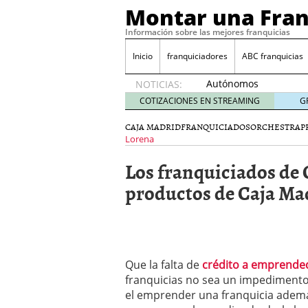
Montar una Fran
Información sobre las mejores franquicias
Inicio
franquiciadores
ABC franquicias
Autónomos
NOTICIAS:
y baja
COTIZACIONES EN STREAMING
G
laboral
29 julio
CAJA MADRID
FRANQUICIADOS
ORCHESTRA
P
2014
Lorena
¿Quieres ser emprendedo
Los franquiciados de 
tener
4 julio 2014
¿Está tu negocio listo p
productos de Caja Ma
Eureka Vending: una opc
Como crear un esquema
Que la falta de
crédito a emprende
franquicias no sea un impedimento
el emprender una franquicia además