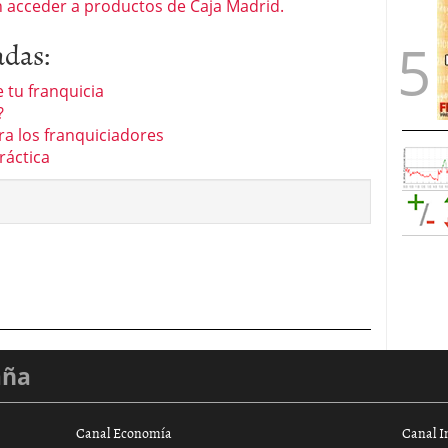
 acceder a productos de Caja Madrid.
adas:
 tu franquicia
?
ra los franquiciadores
ráctica
aña
Canal Economía
Canal I