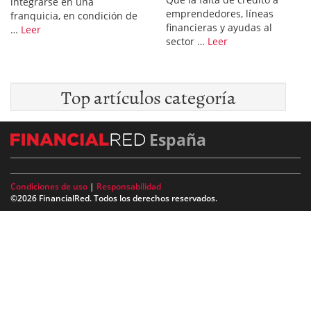
integrarse en una
emprendedores, líneas
franquicia, en condición de
financieras y ayudas al
…
Leer
sector …
Leer
Top artículos categoría
España
Condiciones de uso
|
Responsabilidad
©2026 FinancialRed. Todos los derechos reservados.