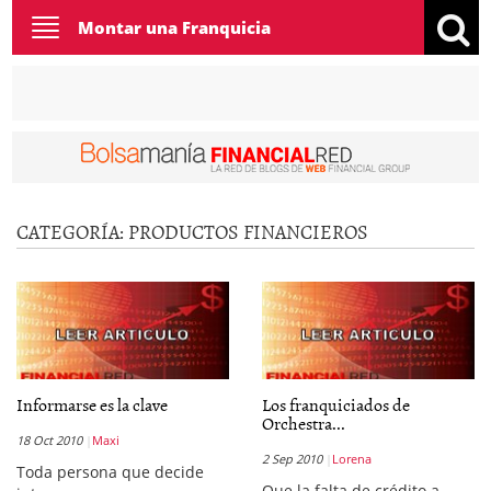
Toggle
Montar una Franquicia
navigation
CATEGORÍA:
PRODUCTOS FINANCIEROS
Informarse es la clave
Los franquiciados de
Orchestra...
18 Oct 2010
Maxi
2 Sep 2010
Lorena
Toda persona que decide
Que la falta de crédito a