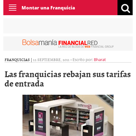
Toggle
Montar una Franquicia
navigation
FRANQUICIAS
|
12 SEPTIEMBRE, 2011
-
Escrito por:
Bharat
Las franquicias rebajan sus tarifas
de entrada