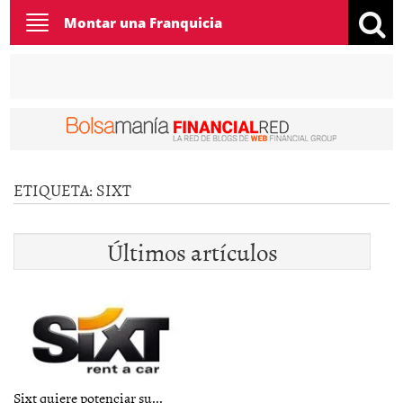
Toggle
Montar una Franquicia
navigation
ETIQUETA:
SIXT
Últimos artículos
Sixt quiere potenciar su...