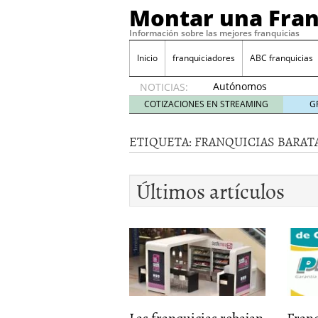
Montar una Fran
Información sobre las mejores franquicias
Inicio
franquiciadores
ABC franquicias
Autónomos
NOTICIAS:
y baja
COTIZACIONES EN STREAMING
G
laboral
29 julio
ETIQUETA:
FRANQUICIAS BARAT
2014
¿Quieres ser emprendedo
tener
4 julio 2014
Últimos artículos
¿Está tu negocio listo p
Eureka Vending: una opc
Como crear un esquema
Las franquicias rebajan
Fran