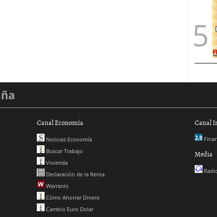
aña
Canal Economía
Canal I
Finan
Noticias Economía
Buscar Trabajo
Media
Vivienda
Radio
Declaración de la Renta
Warrants
Cómo Ahorrar Dinero
Cambio Euro Dolar