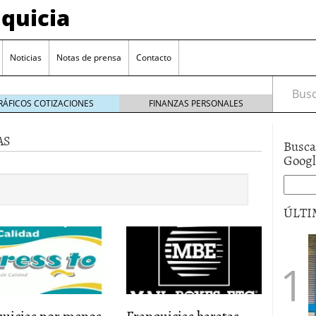
quicia
Noticias
Notas de prensa
Contacto
Busca
RÁFICOS COTIZACIONES
FINANZAS PERSONALES
AS
Busca
r? Esto es lo que cuesta y las ayudas que puedes
Goog
ara franquiciarse?
6 junio 2014
ión práctica
27 mayo 2014
ÚLTI
 de tu modelo de negocio
22 mayo 2014
quicias por menos
Franquicias baratas