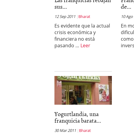
sus...
de...
12 Sep 2011
Bharat
10 Ago
Es evidente que la actual
En m
crisis económica y
dific
financiera no está
como 
pasando …
Leer
inver
Yogurtlandia, una
franquicia barata...
30 Mar 2011
Bharat