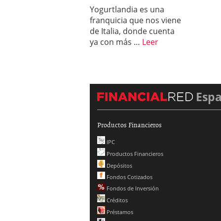
Yogurtlandia es una
franquicia que nos viene
de Italia, donde cuenta
ya con más …
Leer
Esp
Productos Financieros
IPC
Productos Financieros
Depósitos
Fondos Cotizados
Fondos de Inversión
Créditos
Préstamos