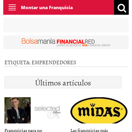
Toggle
Montar una Franquicia
navigation
ETIQUETA:
EMPRENDEDORES
Últimos artículos
Franquicias para no
Las franquicias más