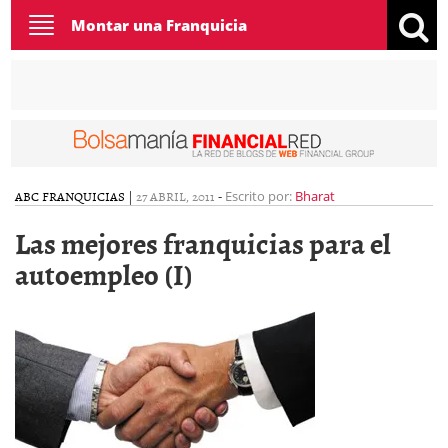
Toggle
Montar una Franquicia
navigation
ABC FRANQUICIAS
|
27 ABRIL, 2011
-
Escrito por:
Bharat
Las mejores franquicias para el
autoempleo (I)