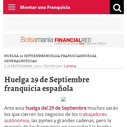
Toggle
Montar una Franquicia
navigation
HUELGA 29 SEPTIEMBRE
HUELGA FRANUICIAS
HUELGA
GENERAL
NOTICIAS
|
28 SEPTIEMBRE, 2010
-
Escrito por:
Lorena
Huelga 29 de Septiembre
franquicia española
Ante esta
huelga del 29 de Septiembre
muchos serán
los que cierren los negocios de los
trabajadores
autónomos
, las pymes y grandes cadenas, pero la
mayoría de las franquicias no secundará la huelga