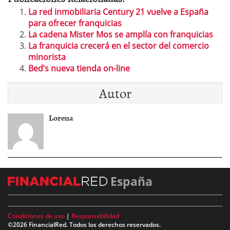
La red inmobiliaria Century 21 vuelve a España
para ofrecer franquicias
La cadena Mister Mos se amplía con franquicias
La franquicia crecerá en el sector del comercio
minorista
Bed’s nueva tienda on-line
Autor
Lorena
España
Condiciones de uso
|
Responsabilidad
©2026 FinancialRed. Todos los derechos reservados.