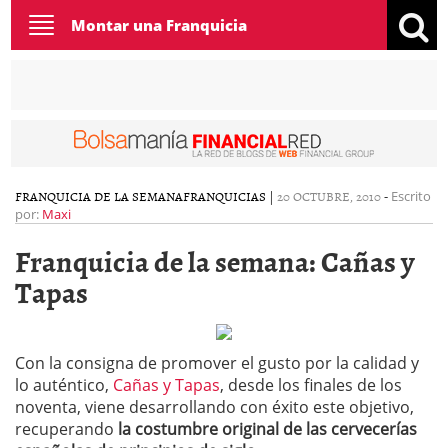
Toggle
Montar una Franquicia
navigation
FRANQUICIA DE LA SEMANA
FRANQUICIAS
|
20 OCTUBRE, 2010
-
Escrito
por:
Maxi
Franquicia de la semana: Cañas y
Tapas
Con la consigna de promover el gusto por la calidad y
lo auténtico,
Cañas y Tapas
, desde los finales de los
noventa, viene desarrollando con éxito este objetivo,
recuperando
la costumbre original de las cervecerías