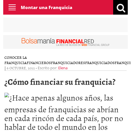
Toggle
Montar una Franquicia
navigation
CONOCER LA
FRANQUICIA
FINANCIEROS
FRANQUICIADORES
FRANQUICIADOS
FRANQUI
|
6 OCTUBRE, 2012
-
Escrito por:
Elena
¿Cómo financiar su franquicia?
Hace apenas algunos años, las
empresas de franquicias se abrían
en cada rincón de cada país, por no
hablar de todo el mundo en los