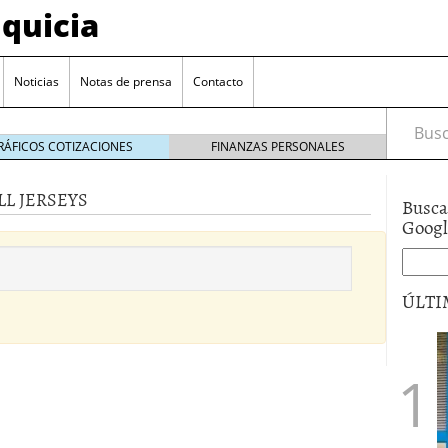
quicia
Noticias
Notas de prensa
Contacto
Busca
RÁFICOS COTIZACIONES
FINANZAS PERSONALES
L JERSEYS
Busca
r? Esto es lo que cuesta y las ayudas que puedes
Goog
ara franquiciarse?
6 junio 2014
ión práctica
27 mayo 2014
ÚLTI
 de tu modelo de negocio
22 mayo 2014