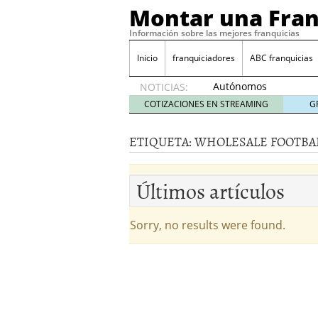
Montar una Fran
Información sobre las mejores franquicias
Inicio
franquiciadores
ABC franquicias
Autónomos
NOTICIAS:
y baja
COTIZACIONES EN STREAMING
G
laboral
29 julio
ETIQUETA:
WHOLESALE FOOTBAL
2014
¿Quieres ser emprendedo
tener
4 julio 2014
Últimos artículos
¿Está tu negocio listo p
Eureka Vending: una opc
Como crear un esquema
Sorry, no results were found.