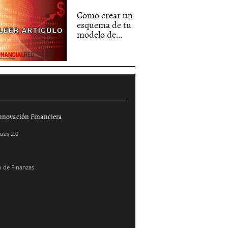
Como crear un
esquema de tu
modelo de...
nnovación Financiera
zas 2.0
 de Finanzas