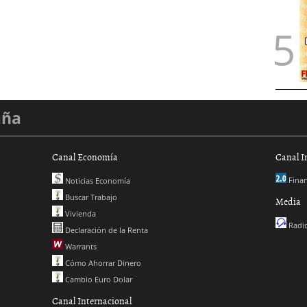
aña
Canal Economía
Canal I
Finan
Noticias Economía
Buscar Trabajo
Media
Vivienda
Radio
Declaración de la Renta
Warrants
Cómo Ahorrar Dinero
Cambio Euro Dolar
Canal Internacional