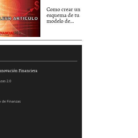
Como crear un
esquema de tu
modelo de...
nnovación Financiera
zas 2.0
 de Finanzas