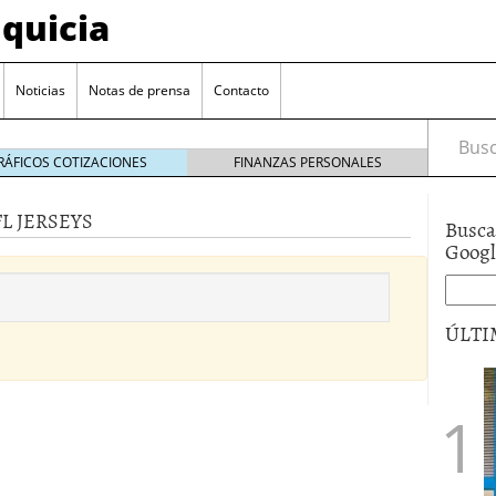
quicia
Noticias
Notas de prensa
Contacto
Busca
RÁFICOS COTIZACIONES
FINANZAS PERSONALES
L JERSEYS
Busca
r? Esto es lo que cuesta y las ayudas que puedes
Goog
ara franquiciarse?
6 junio 2014
ión práctica
27 mayo 2014
ÚLTI
 de tu modelo de negocio
22 mayo 2014