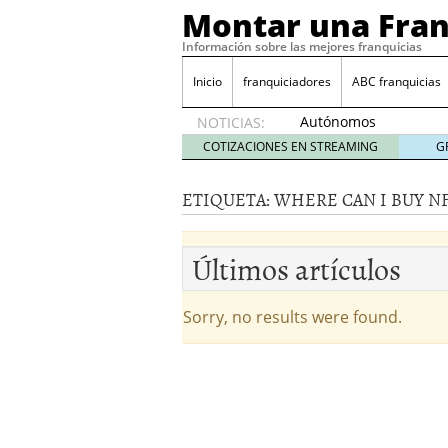
Montar una Fran
Información sobre las mejores franquicias
Inicio
franquiciadores
ABC franquicias
Autónomos
NOTICIAS:
y baja
COTIZACIONES EN STREAMING
G
laboral
29 julio
ETIQUETA:
WHERE CAN I BUY NF
2014
¿Quieres ser emprendedo
tener
4 julio 2014
Últimos artículos
¿Está tu negocio listo p
Eureka Vending: una opc
Como crear un esquema
Sorry, no results were found.