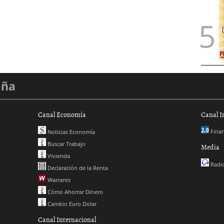
aña
Canal Economía
Canal I
Finan
Noticias Economía
Buscar Trabajo
Media
Vivienda
Radio
Declaración de la Renta
Warrants
Cómo Ahorrar Dinero
Cambio Euro Dolar
Canal Internacional