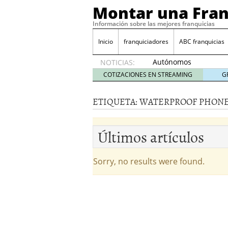
Montar una Fran
Información sobre las mejores franquicias
Inicio
franquiciadores
ABC franquicias
Autónomos
NOTICIAS:
y baja
COTIZACIONES EN STREAMING
G
laboral
29 julio
ETIQUETA:
WATERPROOF PHONE
2014
¿Quieres ser emprendedo
tener
4 julio 2014
Últimos artículos
¿Está tu negocio listo p
Eureka Vending: una opc
Como crear un esquema
Sorry, no results were found.