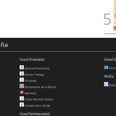
aña
Canal Economía
Canal I
Finan
Noticias Economía
Buscar Trabajo
Media
Vivienda
Radio
Declaración de la Renta
Warrants
Cómo Ahorrar Dinero
Cambio Euro Dolar
Canal Internacional