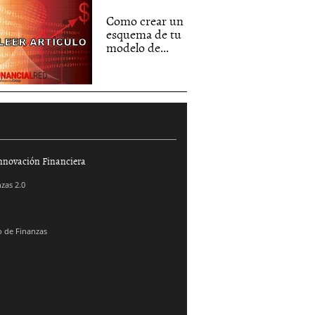
Como crear un
esquema de tu
modelo de...
nnovación Financiera
zas 2.0
 de Finanzas