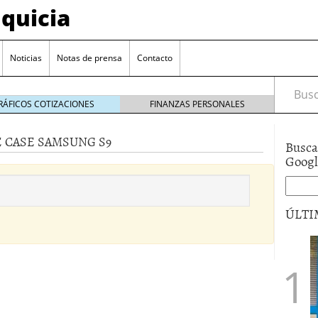
quicia
Noticias
Notas de prensa
Contacto
Busca
RÁFICOS COTIZACIONES
FINANZAS PERSONALES
 CASE SAMSUNG S9
Busca
r? Esto es lo que cuesta y las ayudas que puedes
Goog
ara franquiciarse?
6 junio 2014
ión práctica
27 mayo 2014
ÚLTI
 de tu modelo de negocio
22 mayo 2014