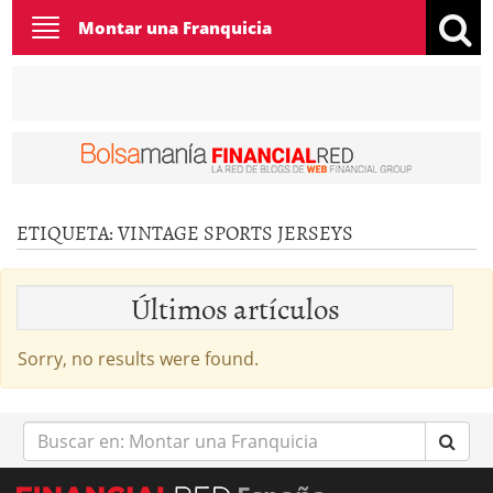
Toggle
Montar una Franquicia
navigation
ETIQUETA:
VINTAGE SPORTS JERSEYS
Últimos artículos
Sorry, no results were found.
Buscar
en: