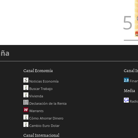
aña
Canal Economía
Canal I
Finan
Noticias Economía
Buscar Trabajo
Media
Vivienda
Radio
Declaración de la Renta
Warrants
Cómo Ahorrar Dinero
Cambio Euro Dolar
Canal Internacional