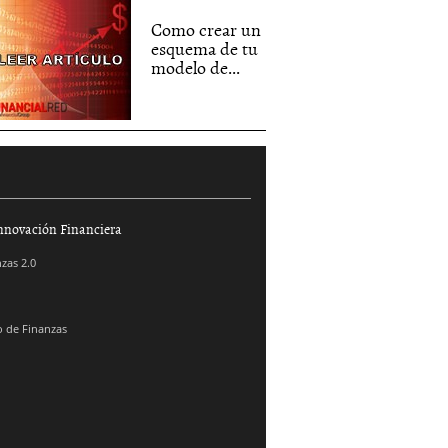
Como crear un
esquema de tu
modelo de...
nnovación Financiera
zas 2.0
 de Finanzas