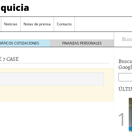
quicia
Noticias
Notas de prensa
Contacto
Busca
RÁFICOS COTIZACIONES
FINANZAS PERSONALES
 7 CASE
Busca
r? Esto es lo que cuesta y las ayudas que puedes
Goog
ara franquiciarse?
6 junio 2014
ión práctica
27 mayo 2014
ÚLTI
 de tu modelo de negocio
22 mayo 2014