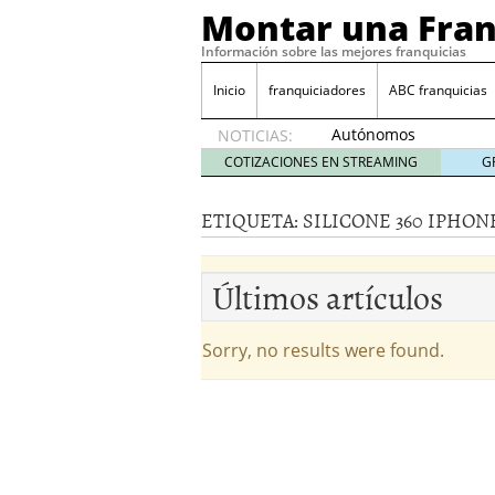
Montar una Fran
Información sobre las mejores franquicias
Inicio
franquiciadores
ABC franquicias
Autónomos
NOTICIAS:
y baja
COTIZACIONES EN STREAMING
G
laboral
29 julio
ETIQUETA:
SILICONE 360 IPHONE
2014
¿Quieres ser emprendedo
tener
4 julio 2014
Últimos artículos
¿Está tu negocio listo p
Eureka Vending: una opc
Como crear un esquema
Sorry, no results were found.