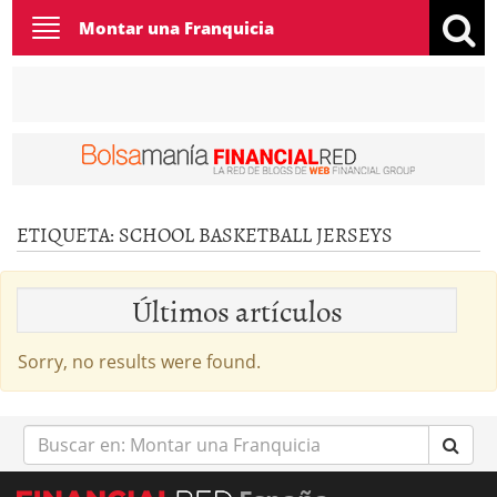
Toggle
Montar una Franquicia
navigation
ETIQUETA:
SCHOOL BASKETBALL JERSEYS
Últimos artículos
Sorry, no results were found.
Buscar
en: