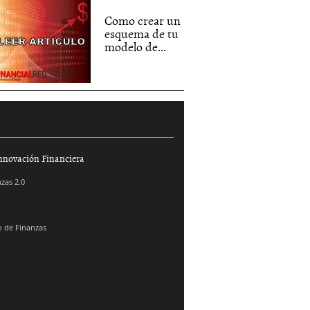
Como crear un
esquema de tu
modelo de...
nnovación Financiera
zas 2.0
 de Finanzas