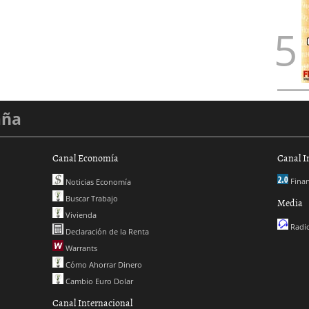
aña
Canal Economía
Canal I
Finan
Noticias Economía
Buscar Trabajo
Media
Vivienda
Radio
Declaración de la Renta
Warrants
Cómo Ahorrar Dinero
Cambio Euro Dolar
Canal Internacional