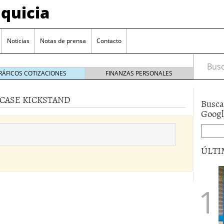
quicia
Noticias
Notas de prensa
Contacto
Busca
RÁFICOS COTIZACIONES
FINANZAS PERSONALES
CASE KICKSTAND
Busca
r? Esto es lo que cuesta y las ayudas que puedes
Goog
ara franquiciarse?
6 junio 2014
ión práctica
27 mayo 2014
ÚLTI
 de tu modelo de negocio
22 mayo 2014