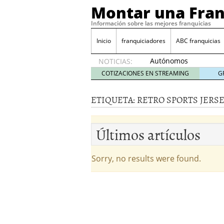
Montar una Fran
Información sobre las mejores franquicias
Inicio
franquiciadores
ABC franquicias
Autónomos
NOTICIAS:
y baja
COTIZACIONES EN STREAMING
G
laboral
29 julio
ETIQUETA:
RETRO SPORTS JERS
2014
¿Quieres ser emprendedo
tener
4 julio 2014
Últimos artículos
¿Está tu negocio listo p
Eureka Vending: una opc
Como crear un esquema
Sorry, no results were found.