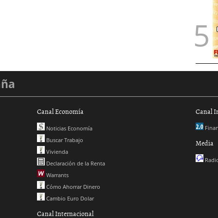
aña
Canal Economía
Canal I
Finan
Noticias Economía
Buscar Trabajo
Media
Vivienda
Radio
Declaración de la Renta
Warrants
Cómo Ahorrar Dinero
Cambio Euro Dolar
Canal Internacional