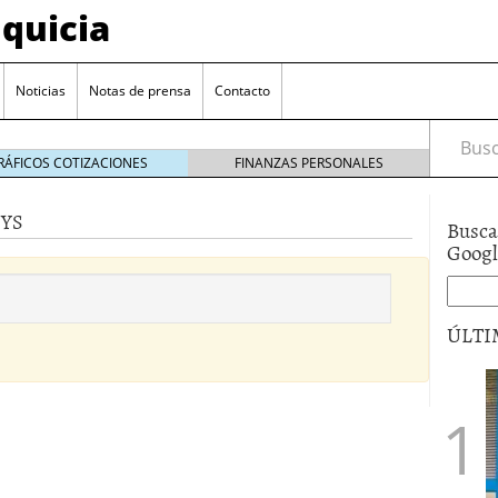
quicia
Noticias
Notas de prensa
Contacto
Busca
RÁFICOS COTIZACIONES
FINANZAS PERSONALES
EYS
Busca
r? Esto es lo que cuesta y las ayudas que puedes
Goog
ara franquiciarse?
6 junio 2014
ión práctica
27 mayo 2014
ÚLTI
 de tu modelo de negocio
22 mayo 2014