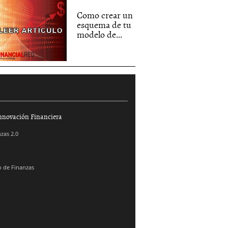
Como crear un
esquema de tu
modelo de...
nnovación Financiera
zas 2.0
 de Finanzas