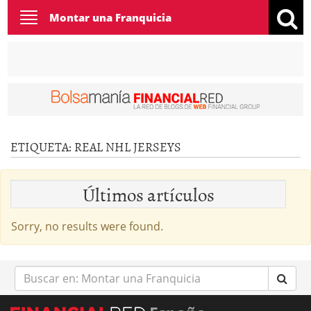
Toggle
Montar una Franquicia
navigation
ETIQUETA:
REAL NHL JERSEYS
Últimos artículos
Sorry, no results were found.
Buscar
en: