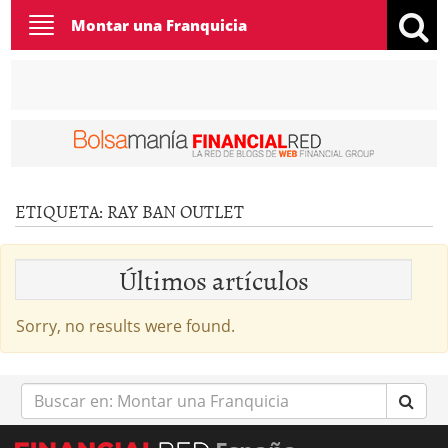
Toggle
Montar una Franquicia
navigation
ETIQUETA:
RAY BAN OUTLET
Últimos artículos
Sorry, no results were found.
Buscar
en: