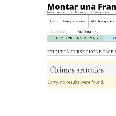
Montar una Fran
Información sobre las mejores franquicias
Inicio
franquiciadores
ABC franquicias
Autónomos
NOTICIAS:
y baja
COTIZACIONES EN STREAMING
G
laboral
29 julio
ETIQUETA:
PURSE PHONE CASE 
2014
¿Quieres ser emprendedo
tener
4 julio 2014
Últimos artículos
¿Está tu negocio listo p
Eureka Vending: una opc
Como crear un esquema
Sorry, no results were found.