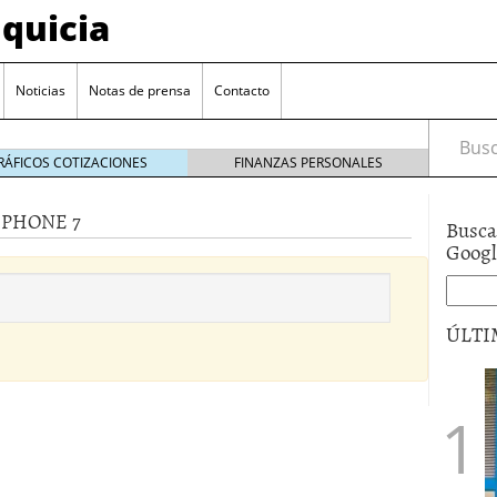
quicia
Noticias
Notas de prensa
Contacto
Busca
RÁFICOS COTIZACIONES
FINANZAS PERSONALES
IPHONE 7
Busca
r? Esto es lo que cuesta y las ayudas que puedes
Goog
ara franquiciarse?
6 junio 2014
ión práctica
27 mayo 2014
ÚLTI
 de tu modelo de negocio
22 mayo 2014