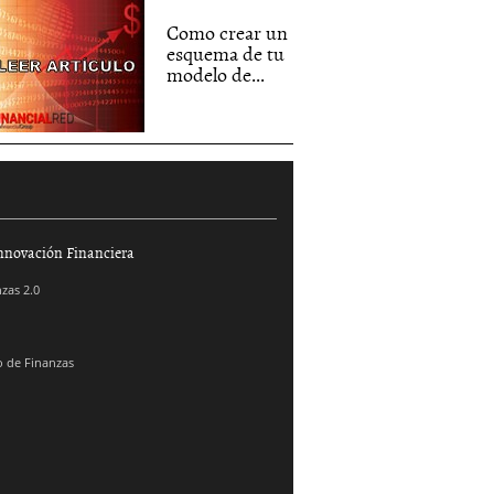
Como crear un
esquema de tu
modelo de...
nnovación Financiera
zas 2.0
 de Finanzas