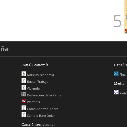
aña
Canal Economía
Canal I
Finan
Noticias Economía
Buscar Trabajo
Media
Vivienda
Radio
Declaración de la Renta
Warrants
Cómo Ahorrar Dinero
Cambio Euro Dolar
Canal Internacional