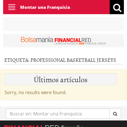
Toggle
Montar una Franquicia
navigation
ETIQUETA:
PROFESSIONAL BASKETBALL JERSEYS
Últimos artículos
Sorry, no results were found.
Buscar
en: