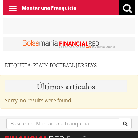
Toggle
Montar una Franquicia
navigation
ETIQUETA:
PLAIN FOOTBALL JERSEYS
Últimos artículos
Sorry, no results were found.
Buscar
en: