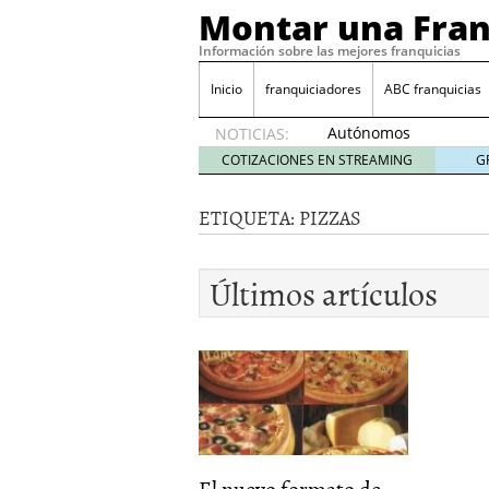
Montar una Fran
Información sobre las mejores franquicias
Inicio
franquiciadores
ABC franquicias
Autónomos
NOTICIAS:
y baja
COTIZACIONES EN STREAMING
G
laboral
29 julio
ETIQUETA:
PIZZAS
2014
¿Quieres ser emprendedo
tener
4 julio 2014
Últimos artículos
¿Está tu negocio listo p
Eureka Vending: una opc
Como crear un esquema
El nuevo formato de...