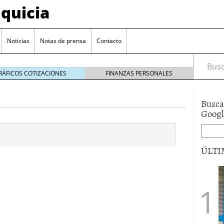
quicia
Noticias
Notas de prensa
Contacto
Busca
RÁFICOS COTIZACIONES
FINANZAS PERSONALES
Busca
r? Esto es lo que cuesta y las ayudas que puedes
Goog
ara franquiciarse?
6 junio 2014
ión práctica
27 mayo 2014
ÚLTI
 de tu modelo de negocio
22 mayo 2014