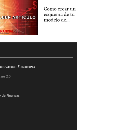
Como crear un
esquema de tu
modelo de...
nnovación Financiera
zas 2.0
 de Finanzas