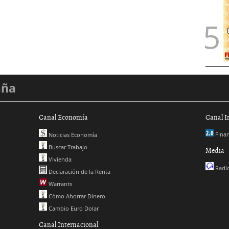
aña
Canal Economía
Canal I
Finan
Noticias Economía
Buscar Trabajo
Media
Vivienda
Radio
Declaración de la Renta
Warrants
Cómo Ahorrar Dinero
Cambio Euro Dolar
Canal Internacional