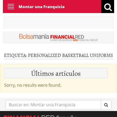
Toggle
Montar una Franquicia
navigation
ETIQUETA:
PERSONALIZED BASKETBALL UNIFORMS
Últimos artículos
Sorry, no results were found.
Buscar
en: