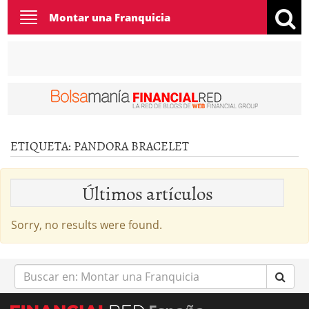
Toggle
Montar una Franquicia
navigation
ETIQUETA:
PANDORA BRACELET
Últimos artículos
Sorry, no results were found.
Buscar
en: