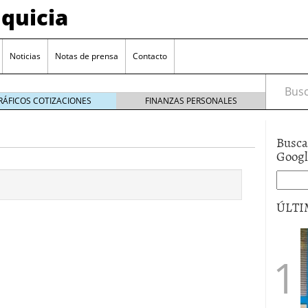
quicia
Noticias
Notas de prensa
Contacto
Busca
RÁFICOS COTIZACIONES
FINANZAS PERSONALES
Busca
r? Esto es lo que cuesta y las ayudas que puedes
Goog
ara franquiciarse?
6 junio 2014
ión práctica
27 mayo 2014
ÚLTI
 de tu modelo de negocio
22 mayo 2014