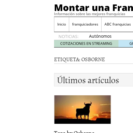
Montar una Fran
Información sobre las mejores franquicias
Inicio
franquiciadores
ABC franquicias
Autónomos
NOTICIAS:
y baja
COTIZACIONES EN STREAMING
G
laboral
29 julio
ETIQUETA:
OSBORNE
2014
¿Quieres ser emprendedo
tener
4 julio 2014
Últimos artículos
¿Está tu negocio listo p
Eureka Vending: una opc
Como crear un esquema
Toro by Osborne