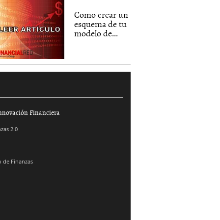
Como crear un
esquema de tu
modelo de...
nnovación Financiera
zas 2.0
 de Finanzas