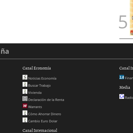
aña
Canal Economía
Canal I
Finan
Noticias Economía
Buscar Trabajo
Media
Vivienda
Radio
Declaración de la Renta
Warrants
Cómo Ahorrar Dinero
Cambio Euro Dolar
Canal Internacional