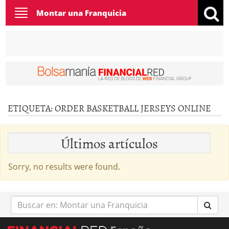
Toggle
Montar una Franquicia
navigation
ETIQUETA:
ORDER BASKETBALL JERSEYS ONLINE
Últimos artículos
Sorry, no results were found.
Buscar
en: