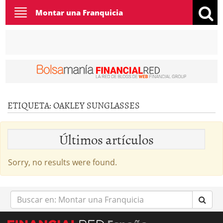
Toggle
Montar una Franquicia
navigation
ETIQUETA:
OAKLEY SUNGLASSES
Últimos artículos
Sorry, no results were found.
Buscar
en: