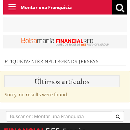
Toggle
Montar una Franquicia
navigation
ETIQUETA:
NIKE NFL LEGENDS JERSEYS
Últimos artículos
Sorry, no results were found.
Buscar
en: