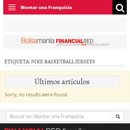
Toggle
Montar una Franquicia
navigation
ETIQUETA:
NIKE BASKETBALL JERSEYS
Últimos artículos
Sorry, no results were found.
Buscar
en: