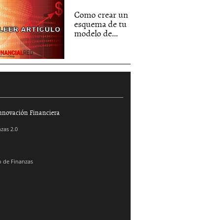
Como crear un
esquema de tu
modelo de...
nnovación Financiera
zas 2.0
 de Finanzas