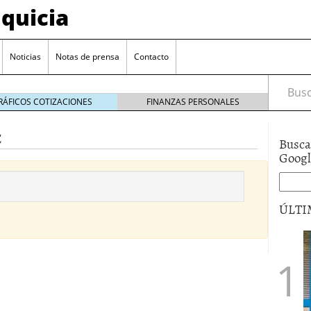
quicia
Noticias
Notas de prensa
Contacto
Busca
RÁFICOS COTIZACIONES
FINANZAS PERSONALES
E
Busca
r? Esto es lo que cuesta y las ayudas que puedes
Goog
ara franquiciarse?
6 junio 2014
ión práctica
27 mayo 2014
ÚLTI
 de tu modelo de negocio
22 mayo 2014