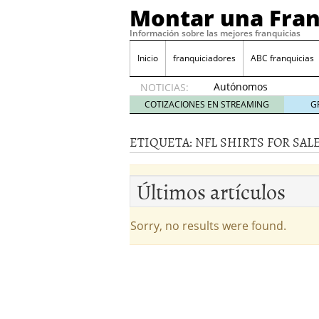
Montar una Fran
Información sobre las mejores franquicias
Inicio
franquiciadores
ABC franquicias
Autónomos
NOTICIAS:
y baja
COTIZACIONES EN STREAMING
G
laboral
29 julio
ETIQUETA:
NFL SHIRTS FOR SAL
2014
¿Quieres ser emprendedo
tener
4 julio 2014
Últimos artículos
¿Está tu negocio listo p
Eureka Vending: una opc
Como crear un esquema
Sorry, no results were found.