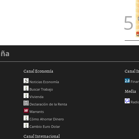
aña
Canal Economía
Canal I
Finan
Noticias Economía
Buscar Trabajo
Media
Vivienda
Radio
Declaración de la Renta
Warrants
Cómo Ahorrar Dinero
Cambio Euro Dolar
Canal Internacional