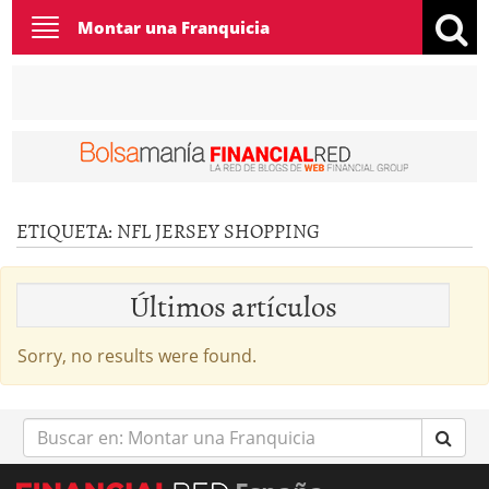
Toggle
Montar una Franquicia
navigation
ETIQUETA:
NFL JERSEY SHOPPING
Últimos artículos
Sorry, no results were found.
Buscar
en: