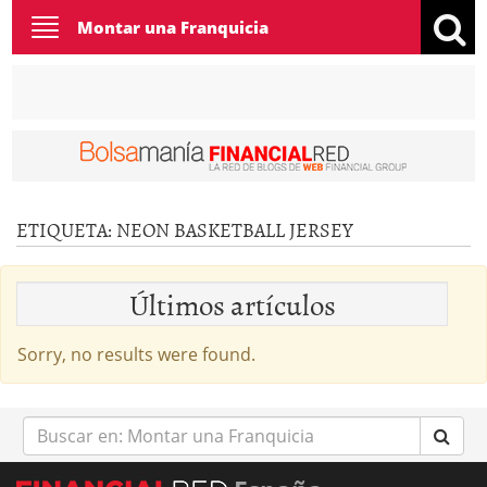
Toggle
Montar una Franquicia
navigation
ETIQUETA:
NEON BASKETBALL JERSEY
Últimos artículos
Sorry, no results were found.
Buscar
en: