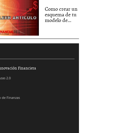
Como crear un
esquema de tu
modelo de...
nnovación Financiera
zas 2.0
 de Finanzas