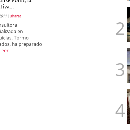
tiva...
2011
Bharat
nsultora
ializada en
uicias, Tormo
ados, ha preparado
Leer