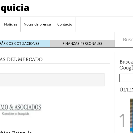
quicia
Noticias
Notas de prensa
Contacto
Busca
RÁFICOS COTIZACIONES
FINANZAS PERSONALES
AS DEL MERCADO
Busca
r? Esto es lo que cuesta y las ayudas que puedes
Goog
ara franquiciarse?
6 junio 2014
ión práctica
27 mayo 2014
ÚLTI
 de tu modelo de negocio
22 mayo 2014
hise Point, la