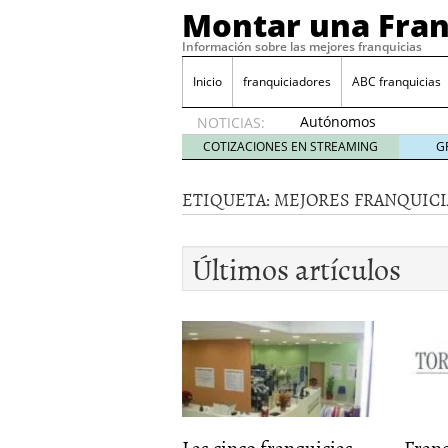
Montar una Fran
Información sobre las mejores franquicias
Inicio
franquiciadores
ABC franquicias
Autónomos
NOTICIAS:
y baja
COTIZACIONES EN STREAMING
G
laboral
29 julio
ETIQUETA:
MEJORES FRANQUICI
2014
¿Quieres ser emprendedo
tener
4 julio 2014
Últimos artículos
¿Está tu negocio listo p
Eureka Vending: una opc
Como crear un esquema
Las cinco franquicias
Franc