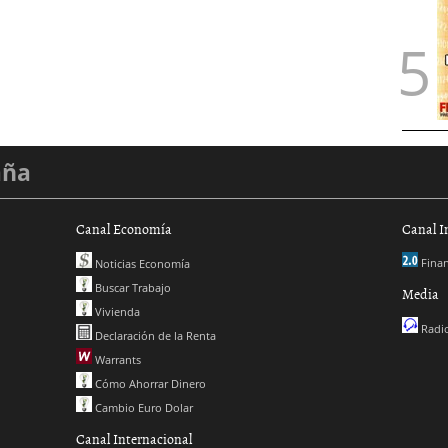
aña
Canal Economía
Canal I
Finan
Noticias Economía
Buscar Trabajo
Media
Vivienda
Radio
Declaración de la Renta
Warrants
Cómo Ahorrar Dinero
Cambio Euro Dolar
Canal Internacional