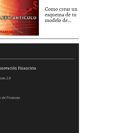
Como crear un
esquema de tu
modelo de...
nnovación Financiera
zas 2.0
 de Finanzas