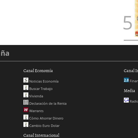
aña
Canal Economía
Canal I
Finan
Noticias Economía
Buscar Trabajo
Media
Vivienda
Radio
Declaración de la Renta
Warrants
Cómo Ahorrar Dinero
Cambio Euro Dolar
Canal Internacional