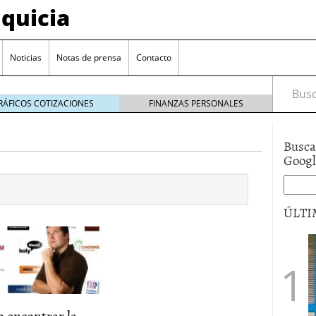
quicia
Noticias
Notas de prensa
Contacto
Busca
RÁFICOS COTIZACIONES
FINANZAS PERSONALES
Busca
r? Esto es lo que cuesta y las ayudas que puedes
Goog
ara franquiciarse?
6 junio 2014
ión práctica
27 mayo 2014
ÚLTI
 de tu modelo de negocio
22 mayo 2014
 encontrar la