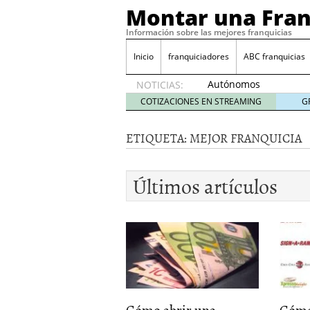
Montar una Fran
Información sobre las mejores franquicias
Inicio
franquiciadores
ABC franquicias
Autónomos
NOTICIAS:
y baja
COTIZACIONES EN STREAMING
G
laboral
29 julio
ETIQUETA:
MEJOR FRANQUICIA
2014
¿Quieres ser emprendedo
tener
4 julio 2014
Últimos artículos
¿Está tu negocio listo p
Eureka Vending: una opc
Como crear un esquema
Cómo abrir una
Cómo