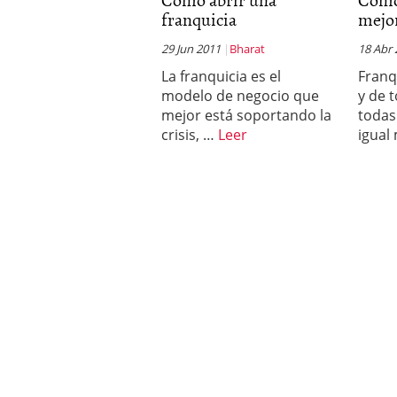
franquicia
mejor
29 Jun 2011
Bharat
18 Abr
La franquicia es el
Franq
modelo de negocio que
y de 
mejor está soportando la
todas
crisis, …
Leer
igual