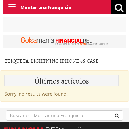
Toggle
Montar una Franquicia
navigation
ETIQUETA:
LIGHTNING IPHONE 6S CASE
Últimos artículos
Sorry, no results were found.
Buscar
en: