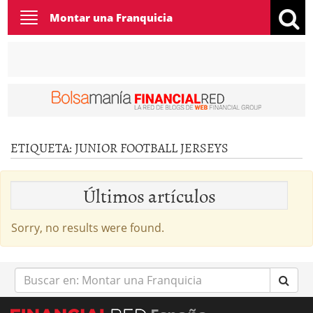
Toggle
Montar una Franquicia
navigation
ETIQUETA:
JUNIOR FOOTBALL JERSEYS
Últimos artículos
Sorry, no results were found.
Buscar
en: