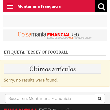
Toggle
Montar una Franquicia
navigation
ETIQUETA:
JERSEY OF FOOTBALL
Últimos artículos
Sorry, no results were found.
Buscar
en: