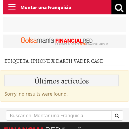
Toggle
Montar una Franquicia
navigation
ETIQUETA:
IPHONE X DARTH VADER CASE
Últimos artículos
Sorry, no results were found.
Buscar
en: