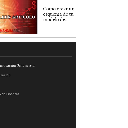
Como crear un
esquema de tu
modelo de...
nnovación Financiera
zas 2.0
 de Finanzas