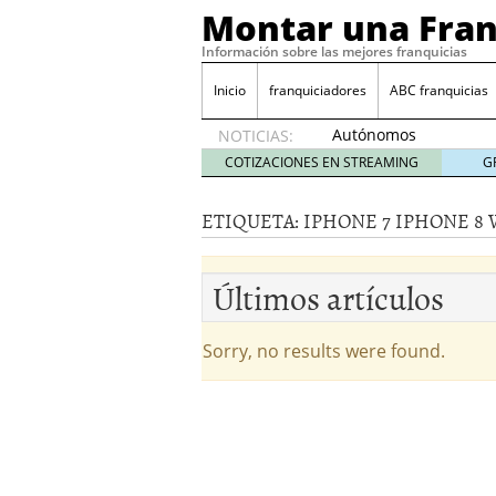
Montar una Fran
Información sobre las mejores franquicias
Inicio
franquiciadores
ABC franquicias
Autónomos
NOTICIAS:
y baja
COTIZACIONES EN STREAMING
G
laboral
29 julio
ETIQUETA:
IPHONE 7 IPHONE 8 
2014
¿Quieres ser emprendedo
tener
4 julio 2014
Últimos artículos
¿Está tu negocio listo p
Eureka Vending: una opc
Como crear un esquema
Sorry, no results were found.