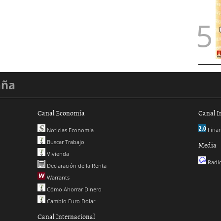
aña
Canal Economía
Canal I
Finan
Noticias Economía
Buscar Trabajo
Media
Vivienda
Radio
Declaración de la Renta
Warrants
Cómo Ahorrar Dinero
Cambio Euro Dolar
Canal Internacional