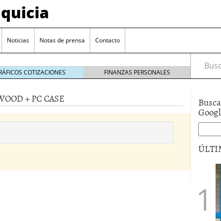
quicia
Noticias
Notas de prensa
Contacto
Busca
RÁFICOS COTIZACIONES
FINANZAS PERSONALES
WOOD + PC CASE
Busca
r? Esto es lo que cuesta y las ayudas que puedes
Goog
ara franquiciarse?
6 junio 2014
ión práctica
27 mayo 2014
ÚLTI
 de tu modelo de negocio
22 mayo 2014