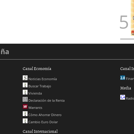
aña
Canal Economía
Canal I
Finan
Noticias Economía
Buscar Trabajo
Media
Vivienda
Radio
Declaración de la Renta
Warrants
Cómo Ahorrar Dinero
Cambio Euro Dolar
Canal Internacional