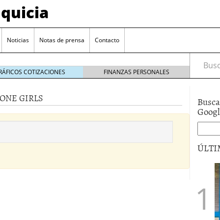
quicia
Noticias
Notas de prensa
Contacto
Busca
RÁFICOS COTIZACIONES
FINANZAS PERSONALES
CONE GIRLS
Busca
r? Esto es lo que cuesta y las ayudas que puedes
Goog
ara franquiciarse?
6 junio 2014
ión práctica
27 mayo 2014
ÚLTI
 de tu modelo de negocio
22 mayo 2014