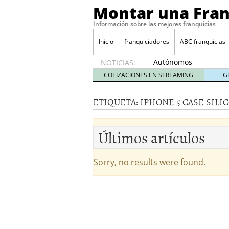
Montar una Fran
Información sobre las mejores franquicias
Inicio
franquiciadores
ABC franquicias
Autónomos
NOTICIAS:
y baja
COTIZACIONES EN STREAMING
G
laboral
29 julio
ETIQUETA:
IPHONE 5 CASE SILI
2014
¿Quieres ser emprendedo
tener
4 julio 2014
Últimos artículos
¿Está tu negocio listo p
Eureka Vending: una opc
Como crear un esquema
Sorry, no results were found.