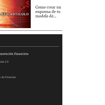
Como crear un
esquema de tu
modelo de...
nnovación Financiera
zas 2.0
 de Finanzas