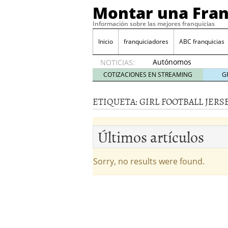
Montar una Fran
Información sobre las mejores franquicias
Inicio
franquiciadores
ABC franquicias
Autónomos
NOTICIAS:
y baja
COTIZACIONES EN STREAMING
G
laboral
29 julio
ETIQUETA:
GIRL FOOTBALL JERS
2014
¿Quieres ser emprendedo
tener
4 julio 2014
Últimos artículos
¿Está tu negocio listo p
Eureka Vending: una opc
Como crear un esquema
Sorry, no results were found.