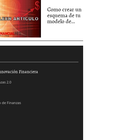
Como crear un
esquema de tu
modelo de...
nnovación Financiera
zas 2.0
 de Finanzas