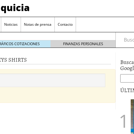
quicia
Noticias
Notas de prensa
Contacto
Busca
RÁFICOS COTIZACIONES
FINANZAS PERSONALES
EYS SHIRTS
Busca
r? Esto es lo que cuesta y las ayudas que puedes
Goog
ara franquiciarse?
6 junio 2014
ión práctica
27 mayo 2014
ÚLTI
 de tu modelo de negocio
22 mayo 2014