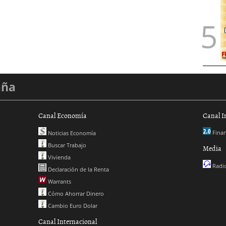
aña
Canal Economía
Canal I
Finan
Noticias Economía
Buscar Trabajo
Media
Vivienda
Radio
Declaración de la Renta
Warrants
Cómo Ahorrar Dinero
Cambio Euro Dolar
Canal Internacional