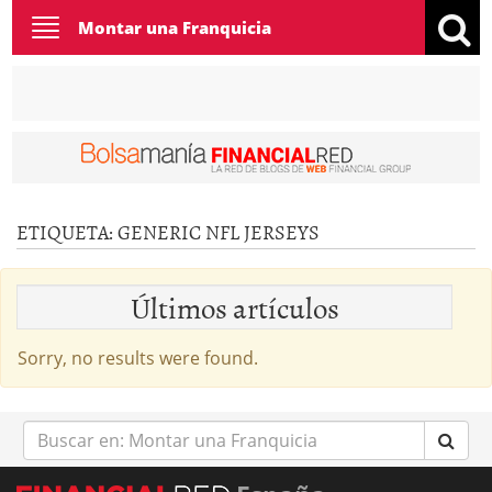
Toggle
Montar una Franquicia
navigation
ETIQUETA:
GENERIC NFL JERSEYS
Últimos artículos
Sorry, no results were found.
Buscar
en: