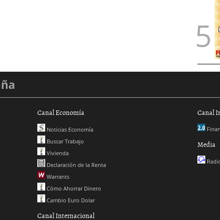
aña
Canal Economía
Canal I
Finan
Noticias Economía
Buscar Trabajo
Media
Vivienda
Radio
Declaración de la Renta
Warrants
Cómo Ahorrar Dinero
Cambio Euro Dolar
Canal Internacional