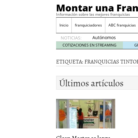
Montar una Fran
Información sobre las mejores franquicias
Inicio
franquiciadores
ABC franquicias
Autónomos
NOTICIAS:
y baja
COTIZACIONES EN STREAMING
G
laboral
29 julio
ETIQUETA:
FRANQUICIAS TINTO
2014
¿Quieres ser emprendedo
tener
4 julio 2014
Últimos artículos
¿Está tu negocio listo p
Eureka Vending: una opc
Como crear un esquema
Clean Master se lanza...