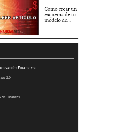
Como crear un
esquema de tu
modelo de...
nnovación Financiera
zas 2.0
 de Finanzas