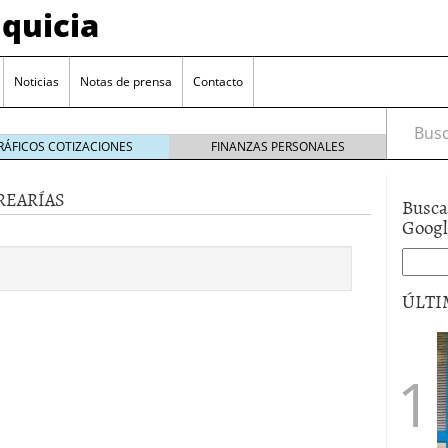
quicia
Noticias
Notas de prensa
Contacto
Busca
RÁFICOS COTIZACIONES
FINANZAS PERSONALES
REARÍAS
Busca
r? Esto es lo que cuesta y las ayudas que puedes
Goog
ara franquiciarse?
6 junio 2014
ión práctica
27 mayo 2014
ÚLTI
 de tu modelo de negocio
22 mayo 2014