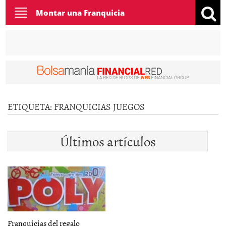
Toggle
Montar una Franquicia
navigation
ETIQUETA:
FRANQUICIAS JUEGOS
Últimos artículos
Franquicias del regalo